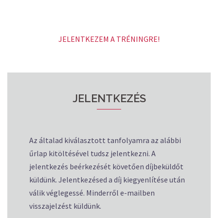
JELENTKEZEM A TRÉNINGRE!
JELENTKEZÉS
Az általad kiválasztott tanfolyamra az alábbi
űrlap kitöltésével tudsz jelentkezni. A
jelentkezés beérkezését követően díjbeküldőt
küldünk. Jelentkezésed a díj kiegyenlítése után
válik véglegessé. Minderről e-mailben
visszajelzést küldünk.