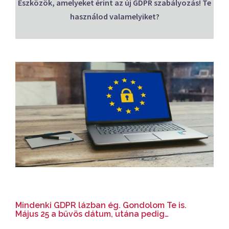
Eszközök, amelyeket érint az új GDPR szabályozás! Te
használod valamelyiket?
Mindenki GDPR lázban ég. Gondolom Te is.
Május 25 a bűvös dátum, utána pedig…