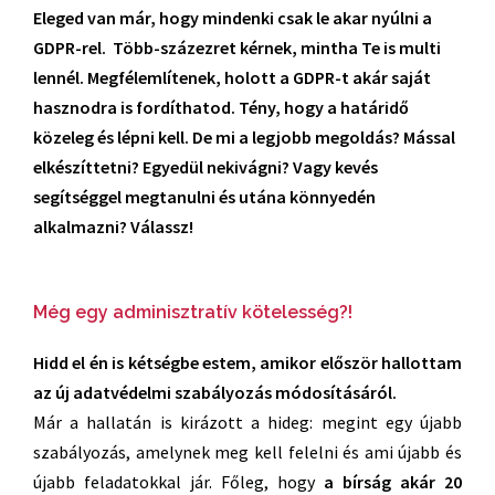
Eleged van már, hogy mindenki csak le akar nyúlni a
GDPR-rel. Több-százezret kérnek, mintha Te is multi
lennél. Megfélemlítenek, holott a GDPR-t akár saját
hasznodra is fordíthatod. Tény, hogy a határidő
közeleg és lépni kell. De mi a legjobb megoldás? Mással
elkészíttetni? Egyedül nekivágni? Vagy kevés
segítséggel megtanulni és utána könnyedén
alkalmazni? Válassz!
Még egy adminisztratív kötelesség?!
Hidd el én is kétségbe estem, amikor először hallottam
az új adatvédelmi szabályozás módosításáról.
Már a hallatán is kirázott a hideg: megint egy újabb
szabályozás, amelynek meg kell felelni és ami újabb és
újabb feladatokkal jár. Főleg, hogy
a bírság akár 20