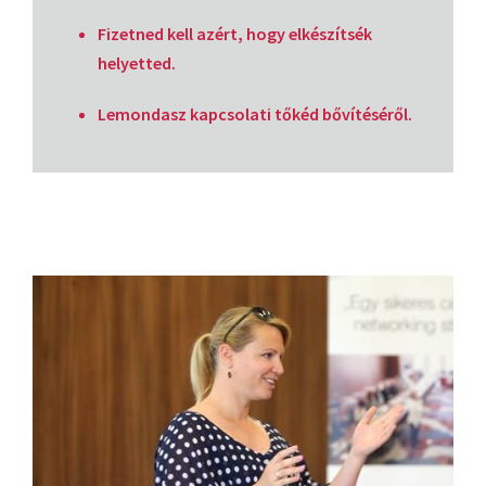
Fizetned kell azért, hogy elkészítsék
helyetted.
Lemondasz kapcsolati tőkéd bővítéséről.