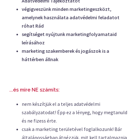
Adatvédelmi Tájékoztatót
végigveszünk minden marketingeszközt,
amelynek használata adatvédelmi feladatot
róhat Rád
segítséget nyújtunk marketingfolyamataid
leírásához
marketing szakemberek és jogászok is a
háttérben állnak
...és mire NE számíts:
nem készítjük el a teljes adatvédelmi
szabályzatodat! Épp ez a lényeg, hogy megtanuld
és ne fizess érte.
csak a marketing területével foglalkozunk! Bár
általánosságban átnézzük, mit kell tartalmaznia