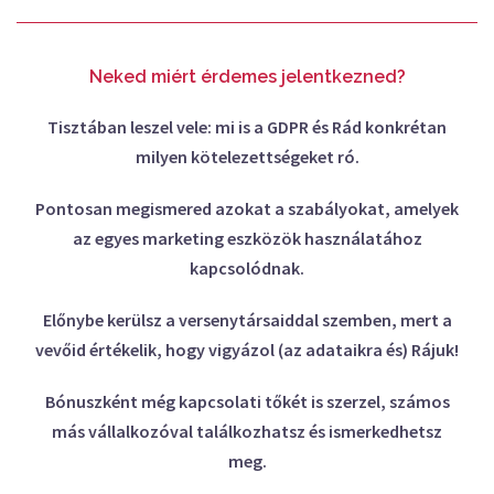
Neked miért érdemes jelentkezned?
Tisztában leszel vele: mi is a GDPR és Rád konkrétan
milyen kötelezettségeket ró.
Pontosan megismered azokat a szabályokat, amelyek
az egyes marketing eszközök használatához
kapcsolódnak.
Előnybe kerülsz a versenytársaiddal szemben, mert a
vevőid értékelik, hogy vigyázol (az adataikra és) Rájuk!
Bónuszként még kapcsolati tőkét is szerzel, számos
más vállalkozóval találkozhatsz és ismerkedhetsz
meg.