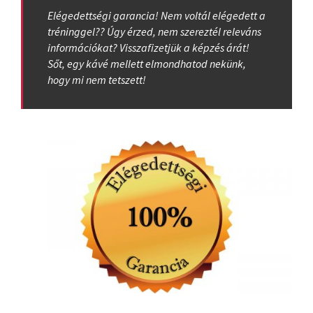
Elégedettségi garancia! Nem voltál elégedett a
tréninggel?? Úgy érzed, nem szereztél releváns
információkat? Visszafizetjük a képzés árát!
Sőt, egy kávé mellett elmondhatod nekünk,
hogy mi nem tetszett!