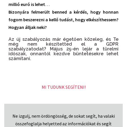
millió euró is lehet
…
Bizonyára felmerült benned a kérdés, hogy honnan
fogom beszerezni a kellő tudást, hogy elkészíthessem?
Hogyan álljak neki?
Az új szabályozás már égetően közeleg, és Te
még nem készítetted el a GDPR
szabályzatodat? Május 25-én lejár a türelmi
időszak, onnantól kezdve
büntetésekre lehet
számítani.
MI TUDUNK SEGÍTENI!
Ne izgulj, nem ördöngösség, de sokat segít, ha valaki
összefoglalja helyetted az információkat és segít