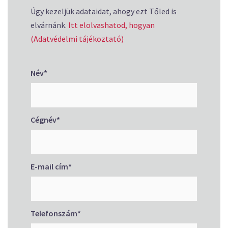
Úgy kezeljük adataidat, ahogy ezt Tőled is
elvárnánk.
Itt elolvashatod, hogyan
(Adatvédelmi tájékoztató)
Név
*
Cégnév
*
E-mail cím
*
Telefonszám
*