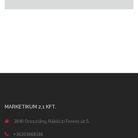
MARKETIKUM 2.1 KFT.
2840 Oroszlány, Rákóczi Ferenc út 5.
+36203668186