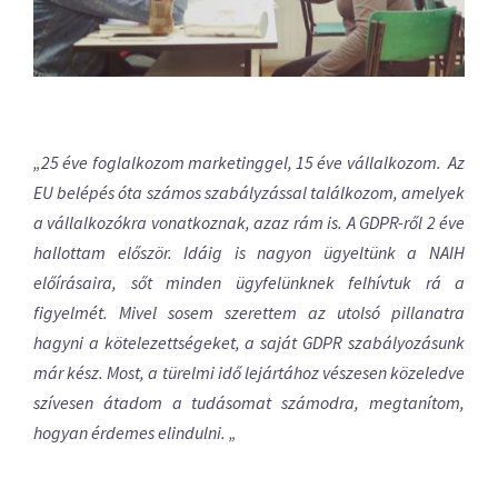
„25 éve foglalkozom
marketinggel, 15 éve vállalkozom.
Az
EU belépés óta számos szabályzással találkozom, amelyek
a vállalkozókra vonatkoznak, azaz rám is. A GDPR-ről 2 éve
hallottam először. Idáig is nagyon ügyeltünk a NAIH
előírásaira, sőt minden ügyfelünknek felhívtuk rá a
figyelmét. Mivel sosem szerettem az utolsó pillanatra
hagyni a kötelezettségeket, a saját GDPR szabályozásunk
már kész. Most, a türelmi idő lejártához vészesen közeledve
szívesen átadom a tudásomat számodra, megtanítom,
hogyan érdemes elindulni. „