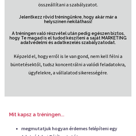
összeállítani a szabályzatot.
Jelentkezz rövid tréningünkre, hogy akár már a
helyszínen nekiláthass!
A tréningen való részvétel után pedig egészen biztos,
hogy Te magad is el tudod készíteni a saját MARKETING
adatvédelmi és adatkezelés szabályzatodat.
Képzeld el, hogy erről is le van gond, nem kell félni a
büntetésektől, tudsz koncentrálni a valódi feladatokra,
ügyfelekre, a vállalatod sikerességére.
Mit kapsz a tréningen...
megmutatjuk hogyan érdemes felépíteni egy