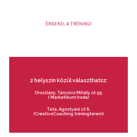
ÉRDEKEL A TRÉNING!
2 helyszín közül választhatsz:
Oroszlány, Táncsics Mihály út 59.
( Marketikum Iroda)
Tata, Agostyáni út 6.
(CreativeCoaching tréningterem)