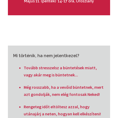
Május 11. (péntek) 14-17 óra, Oroszlány
Mi történik, ha nem jelentkezel?
Tovább stresszelsz a büntetések miatt,
vagy akár meg is büntetnek...
Még rosszabb, ha a vevőid büntetnek, mert
azt gondolják, nem elég fontosak Neked!
Rengeteg időt eltöltesz azzal, hogy
utánajárj a neten, hogyan kell elkészíteni!