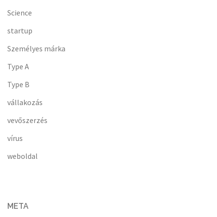
Science
startup
Személyes márka
Type A
Type B
vállakozás
vevőszerzés
vírus
weboldal
META