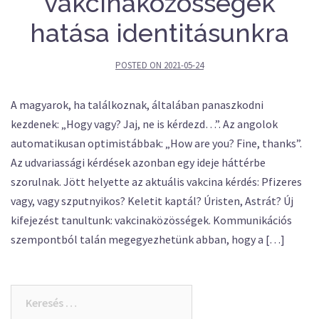
vakcinaközösségek
hatása identitásunkra
POSTED ON
2021-05-24
A magyarok, ha találkoznak, általában panaszkodni
kezdenek: „Hogy vagy? Jaj, ne is kérdezd…”. Az angolok
automatikusan optimistábbak: „How are you? Fine, thanks”.
Az udvariassági kérdések azonban egy ideje háttérbe
szorulnak. Jött helyette az aktuális vakcina kérdés: Pfizeres
vagy, vagy szputnyikos? Keletit kaptál? Úristen, Astrát? Új
kifejezést tanultunk: vakcinaközösségek. Kommunikációs
szempontból talán megegyezhetünk abban, hogy a […]
Keresés: