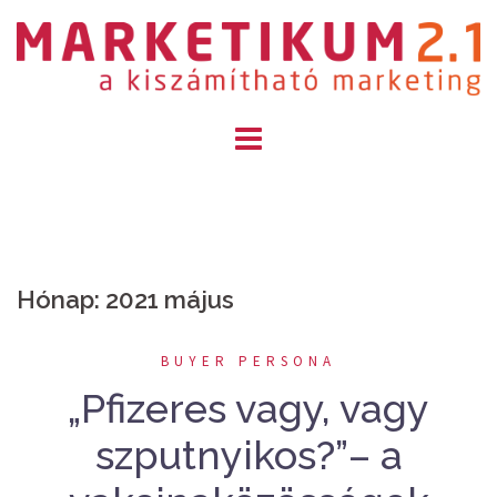
Skip
to
content
Hónap: 2021 május
BUYER PERSONA
„Pfizeres vagy, vagy
szputnyikos?”– a