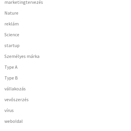
marketingtervezés
Nature
reklám
Science
startup
Személyes márka
Type A
Type B
vállakozás
vevőszerzés
vírus
weboldal