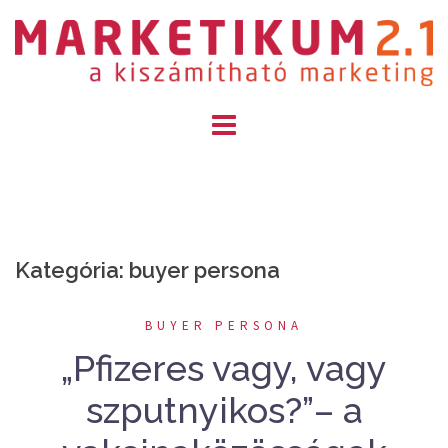
Skip
to
content
Kategória: buyer persona
BUYER PERSONA
„Pfizeres vagy, vagy
szputnyikos?”– a