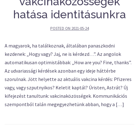
vakcinaközösségek
hatása identitásunkra
POSTED ON
2021-05-24
A magyarok, ha találkoznak, általában panaszkodni
kezdenek: „Hogy vagy? Jaj, ne is kérdezd…”. Az angolok
automatikusan optimistábbak: „How are you? Fine, thanks”.
Az udvariassági kérdések azonban egy ideje háttérbe
szorulnak. Jött helyette az aktuális vakcina kérdés: Pfizeres
vagy, vagy szputnyikos? Keletit kaptál? Úristen, Astrát? Új
kifejezést tanultunk: vakcinaközösségek. Kommunikációs
szempontból talán megegyezhetünk abban, hogy a […]