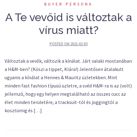
BUYER PERSONA
A Te vevőid is változtak a
vírus miatt?
POSTED ON
2021-02-03
Változtak a vevők, változik a kínálat. Járt valaki mostanában
a H&M-ben? (Köszi a tippet, Klára!) Jelentősen átalakult
ugyanis a kínálat a Hennes & Mauritz üzletekben. Mint
minden fast fashion típusú üzletre, a svéd H&M-ra is az (volt)
jellemző, hogy egy helyen megtalálható az összes cucc az
élet minden területére, a tracksuit-tól és joggingtól a
kosztümig és […]