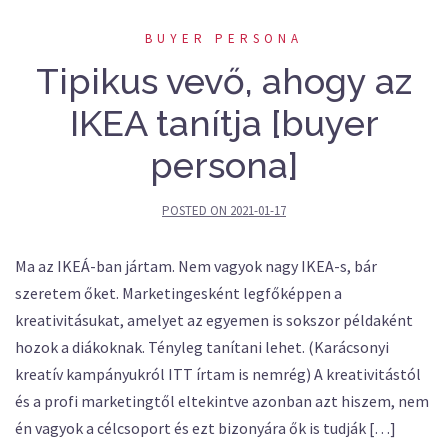
BUYER PERSONA
Tipikus vevő, ahogy az
IKEA tanítja [buyer
persona]
POSTED ON
2021-01-17
Ma az IKEÁ-ban jártam. Nem vagyok nagy IKEA-s, bár
szeretem őket. Marketingesként legfőképpen a
kreativitásukat, amelyet az egyemen is sokszor példaként
hozok a diákoknak. Tényleg tanítani lehet. (Karácsonyi
kreatív kampányukról ITT írtam is nemrég) A kreativitástól
és a profi marketingtől eltekintve azonban azt hiszem, nem
én vagyok a célcsoport és ezt bizonyára ők is tudják […]