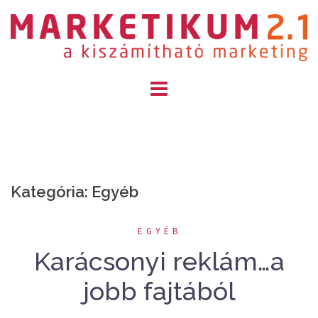
Skip
to
content
Kategória: Egyéb
EGYÉB
Karácsonyi reklám…a
jobb fajtából