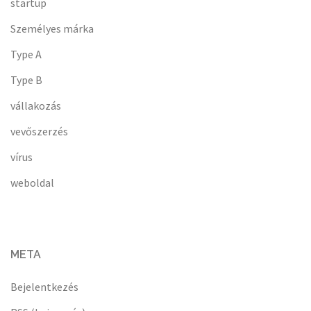
startup
Személyes márka
Type A
Type B
vállakozás
vevőszerzés
vírus
weboldal
META
Bejelentkezés