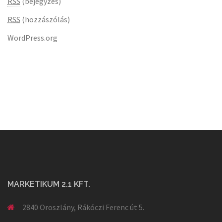
RSS
(bejegyzés)
RSS
(hozzászólás)
WordPress.org
MARKETIKUM 2.1 KFT.
2840 Oroszlány, Rákóczi Ferenc út 5.