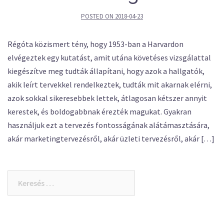
POSTED ON
2018-04-23
Régóta közismert tény, hogy 1953-ban a Harvardon
elvégeztek egy kutatást, amit utána követéses vizsgálattal
kiegészítve meg tudták állapítani, hogy azok a hallgatók,
akik leírt tervekkel rendelkeztek, tudták mit akarnak elérni,
azok sokkal sikeresebbek lettek, átlagosan kétszer annyit
kerestek, és boldogabbnak érezték magukat. Gyakran
használjuk ezt a tervezés fontosságának alátámasztására,
akár marketingtervezésről, akár üzleti tervezésről, akár […]
Keresés: