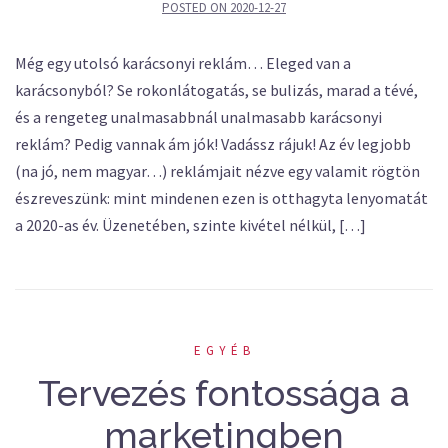
POSTED ON
2020-12-27
Még egy utolsó karácsonyi reklám… Eleged van a
karácsonyból? Se rokonlátogatás, se bulizás, marad a tévé,
és a rengeteg unalmasabbnál unalmasabb karácsonyi
reklám? Pedig vannak ám jók! Vadássz rájuk! Az év legjobb
(na jó, nem magyar…) reklámjait nézve egy valamit rögtön
észreveszünk: mint mindenen ezen is otthagyta lenyomatát
a 2020-as év. Üzenetében, szinte kivétel nélkül, […]
EGYÉB
Tervezés fontossága a
marketingben