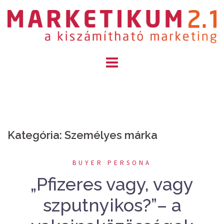
Skip
to
content
Kategória: Személyes márka
BUYER PERSONA
„Pfizeres vagy, vagy
szputnyikos?”– a