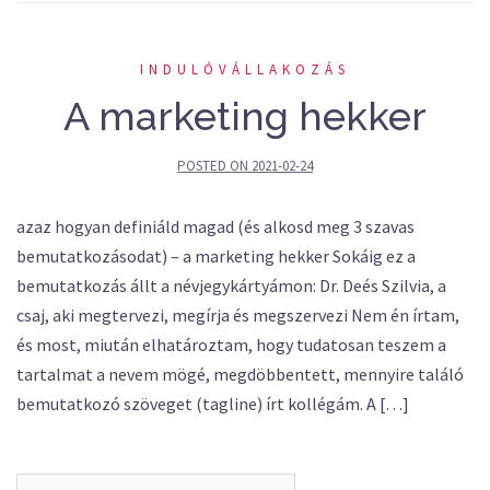
INDULÓVÁLLAKOZÁS
A marketing hekker
POSTED ON
2021-02-24
azaz hogyan definiáld magad (és alkosd meg 3 szavas
bemutatkozásodat) – a marketing hekker Sokáig ez a
bemutatkozás állt a névjegykártyámon: Dr. Deés Szilvia, a
csaj, aki megtervezi, megírja és megszervezi Nem én írtam,
és most, miután elhatároztam, hogy tudatosan teszem a
tartalmat a nevem mögé, megdöbbentett, mennyire találó
bemutatkozó szöveget (tagline) írt kollégám. A […]
Keresés: