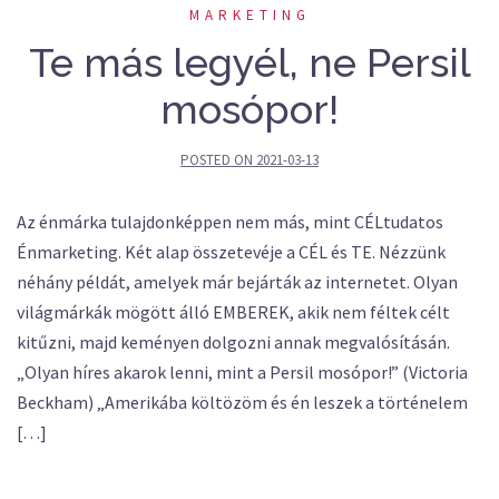
MARKETING
Te más legyél, ne Persil
mosópor!
POSTED ON
2021-03-13
Az énmárka tulajdonképpen nem más, mint CÉLtudatos
Énmarketing. Két alap összetevéje a CÉL és TE. Nézzünk
néhány példát, amelyek már bejárták az internetet. Olyan
világmárkák mögött álló EMBEREK, akik nem féltek célt
kitűzni, majd keményen dolgozni annak megvalósításán.
„Olyan híres akarok lenni, mint a Persil mosópor!” (Victoria
Beckham) „Amerikába költözöm és én leszek a történelem
[…]