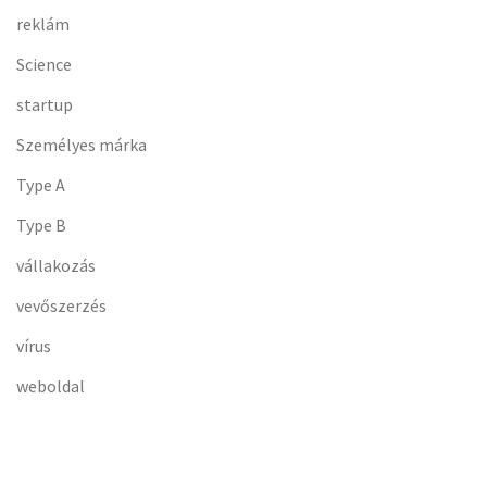
reklám
Science
startup
Személyes márka
Type A
Type B
vállakozás
vevőszerzés
vírus
weboldal