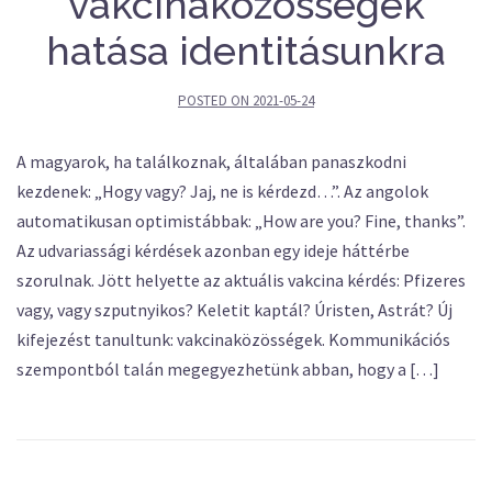
vakcinaközösségek
hatása identitásunkra
POSTED ON
2021-05-24
A magyarok, ha találkoznak, általában panaszkodni
kezdenek: „Hogy vagy? Jaj, ne is kérdezd…”. Az angolok
automatikusan optimistábbak: „How are you? Fine, thanks”.
Az udvariassági kérdések azonban egy ideje háttérbe
szorulnak. Jött helyette az aktuális vakcina kérdés: Pfizeres
vagy, vagy szputnyikos? Keletit kaptál? Úristen, Astrát? Új
kifejezést tanultunk: vakcinaközösségek. Kommunikációs
szempontból talán megegyezhetünk abban, hogy a […]